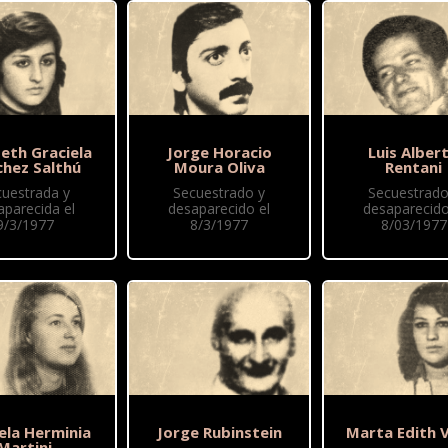
beth Graciela
Jorge Horacio
Luis Alber
chez Salthú
Moura Oliva
Rentani
cuestrada y
Secuestrado y
Secuestrado
aparecida el
desaparecido el
desaparecido
9/3/1977
8/3/1977
8/03/1977
ela Herminia
Jorge Rubinstein
Marta Edith 
Martini