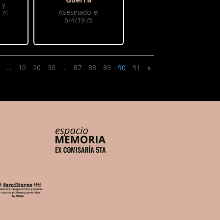
 y
Asesinado el
 el
6/4/1975
...
10
20
30
...
87
88
89
90
91
»