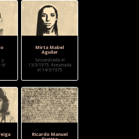
to
Mirta Mabel
Aguilar
 y
Secuestrada el
 el
13/3/1975. Asesinada
el 14/3/1975
Veiga
Ricardo Manuel
Guerra