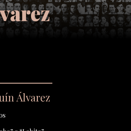
varez
uín Álvarez
os