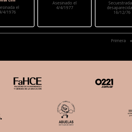
Asesinado el
Secuestrada
esinada el
4/4/1977
desaparecida
4/4/1976
16/12/76
Primera
«