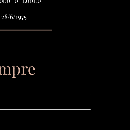
bo” o “Lobito”
 28/6/1975
empre