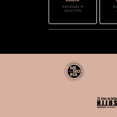
Asesinado el
As
4/04/1976