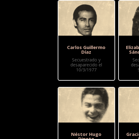
Carlos Guillermo
Eliza
Díaz
Sán
Secuestrado y
Se
desaparecido el
des
10/3/1977
Néstor Hugo
Graci
Dinoto