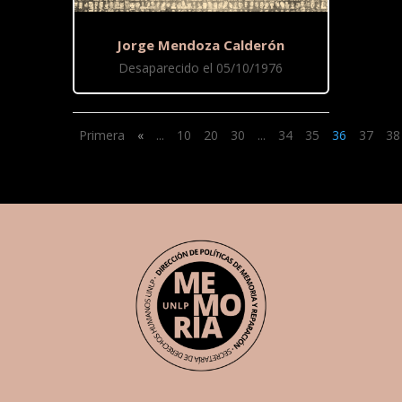
Jorge Mendoza Calderón
Desaparecido el 05/10/1976
Primera
«
...
10
20
30
...
34
35
36
37
38