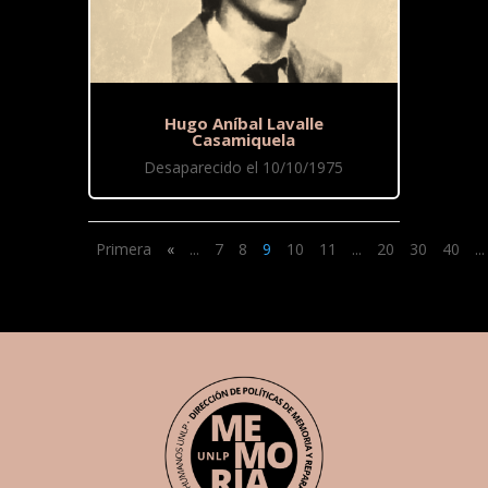
Hugo Aníbal Lavalle
Casamiquela
Desaparecido el 10/10/1975
Primera
«
...
7
8
9
10
11
...
20
30
40
...