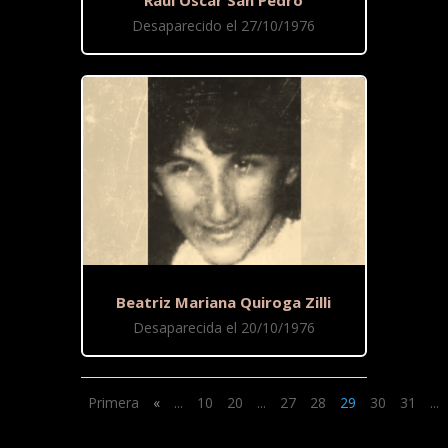
Desaparecido el 27/10/1976
Beatriz Mariana Quiroga Zilli
Desaparecida el 20/10/1976
Primera
«
...
10
20
...
27
28
29
30
31
...