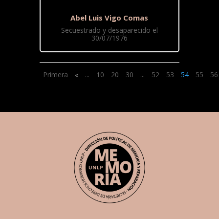
Abel Luis Vigo Comas
Secuestrado y desaparecido el
30/07/1976
Primera
«
...
10
20
30
...
52
53
54
55
56