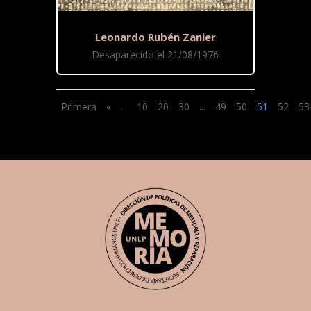
Leonardo Rubén Zanier
Desaparecido el 21/08/1976
Primera
«
...
10
20
30
...
49
50
51
52
53