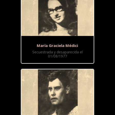
María Graciela Médici
Secuestrada y desaparecida el
01/08/1977