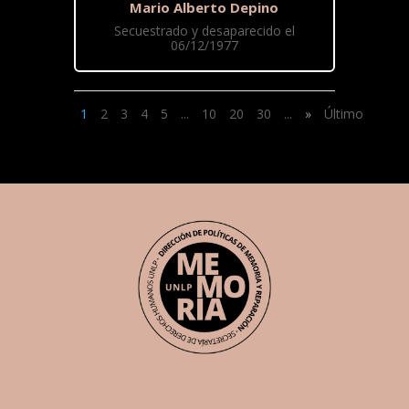
Mario Alberto Depino
Secuestrado y desaparecido el
06/12/1977
1
2
3
4
5
...
10
20
30
...
»
Último