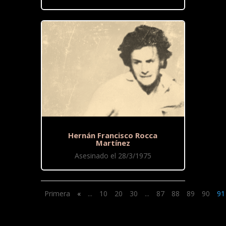
Hernán Francisco Rocca
Martínez
Asesinado el 28/3/1975
Primera
«
...
10
20
30
...
87
88
89
90
91