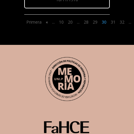
Primera
«
...
10
20
...
28
29
30
31
32
...