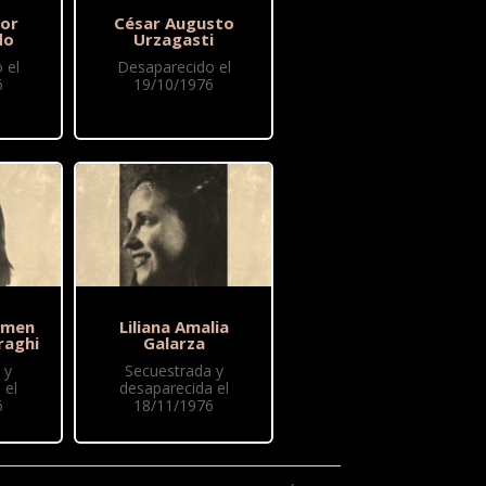
or
César Augusto
do
Urzagasti
 el
Desaparecido el
6
19/10/1976
rmen
Liliana Amalia
raghi
Galarza
 y
Secuestrada y
 el
desaparecida el
6
18/11/1976