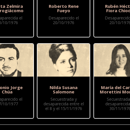
ta Zelmira
Roberto Rene
Rubén Héct
rogiácomo
Fueyo
Fiora Chio
aparecida el
Desaparecido el
Desaparecido
0/10/1976
20/10/1976
20/10/197
onio Jorge
Nilda Susana
María del Ca
Chúa
Salomone
Morettini Mo
aparecido el
Secuestrada y
Secuestrada
7/10/1977
desaparecida entre el
desaparecida
el 8 y el 15/11/1976
30/11/197