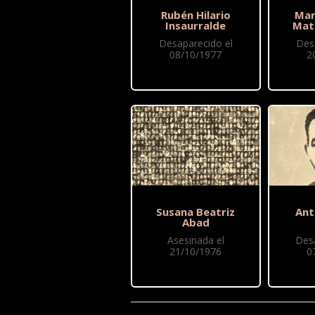
Rubén Hilario
Mar
Insaurralde
Mat
Desaparecido el
Des
08/10/1977
2
Susana Beatriz
Ant
Abad
Asesinada el
Des
21/10/1976
0