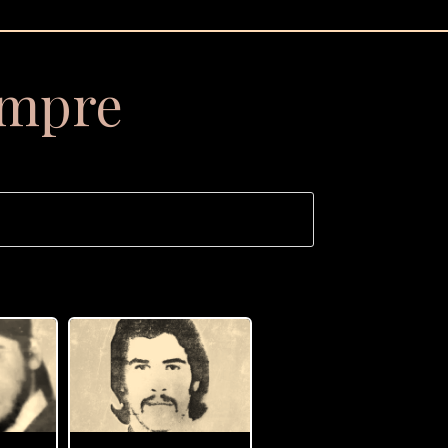
empre