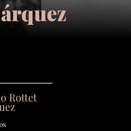
Márquez
o Rottet
uez
os