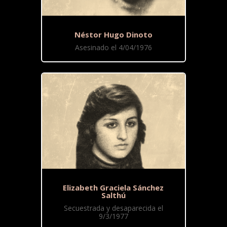
Néstor Hugo Dinoto
Asesinado el 4/04/1976
Elizabeth Graciela Sánchez
Salthú
Secuestrada y desaparecida el
9/3/1977