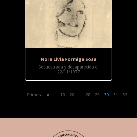
Nora Livia Formiga Sosa
Secuestrada y desaparecida el
22/11/1977
Primera
«
...
10
20
...
28
29
30
31
32
...