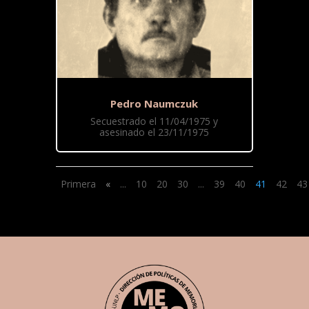
Pedro Naumczuk
Secuestrado el 11/04/1975 y
asesinado el 23/11/1975
Primera
«
...
10
20
30
...
39
40
41
42
43