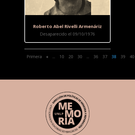
Roberto Abel Rivelli Armenáriz
Desaparecido el 09/10/1976
Primera
«
...
10
20
30
...
36
37
38
39
40