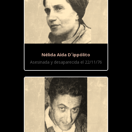
Nélida Aída D´ippólito
Asesinada y desaparecida el 22/11/76