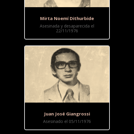
Mirta Noemí Dithurbide
Asesinada y desaparecida el
22/11/1976
Juan José Giangrossi
Asesinado el 05/11/1976