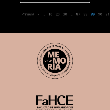
Primera
«
...
10
20
30
...
87
88
89
90
91