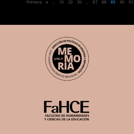
Primera
«
...
10
20
30
...
87
88
89
90
91