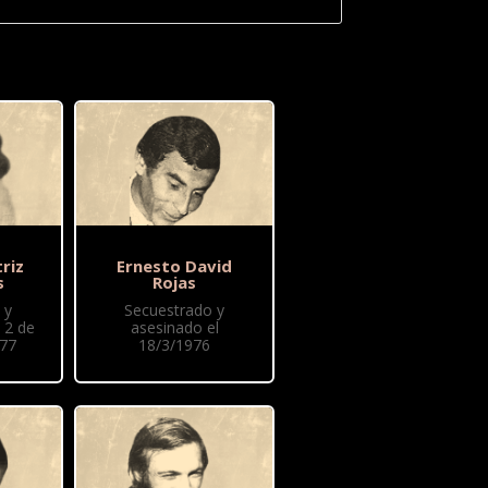
riz
Ernesto David
s
Rojas
 y
Secuestrado y
 2 de
asesinado el
77
18/3/1976