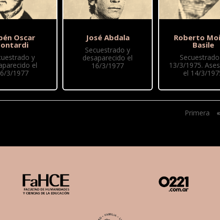
bén Oscar
José Abdala
Roberto Moi
ontardi
Basile
Secuestrado y
cuestrado y
Secuestrado 
desaparecido el
aparecido el
13/3/1975. Ase
16/3/1977
6/3/1977
el 14/3/197
Primera
«