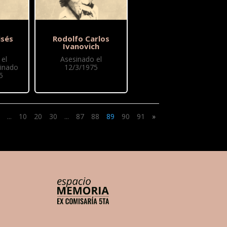
sés
Rodolfo Carlos
Ivanovich
el
Asesinado el
sinado
12/3/1975
5
...
10
20
30
...
87
88
89
90
91
»