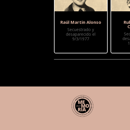
Raúl Martin Alonso
Ru
C
Secuestrado y
Se
desaparecido el
des
9/3/1977
1