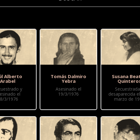
úl Alberto
Tomás Dalmiro
Susana Beat
Arabel
Yebra
Quintero
cuestrado y
Asesinado el
Secuestrada
esinado el
19/3/1976
desaparecida el
8/3/1976
marzo de 19