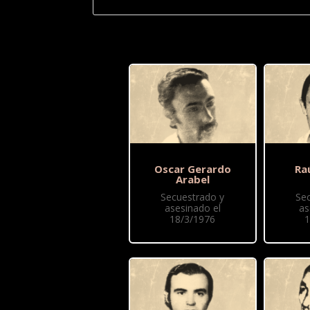
Oscar Gerardo
Ra
Arabel
Secuestrado y
Se
asesinado el
as
18/3/1976
1