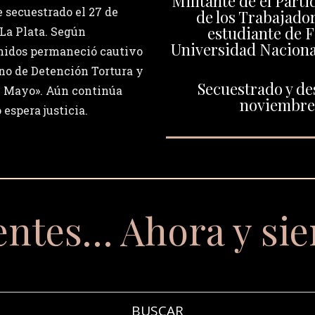
Militante de el Part
e secuestrado el 27 de
de los Trabajador
estudiante de Fi
La Plata. Según
Universidad Naciona
nidos permaneció cautivo
ino de Detención Tortura y
Secuestrado y de
 Mayo». Aún continúa
noviembre 
 espera justicia.
entes… Ahora y si