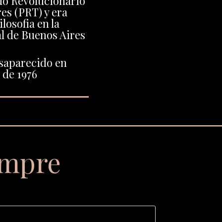
ido Revolucionario
es (PRT) y era
losofia en la
l de Buenos Aires
saparecido en
de 1976
empre