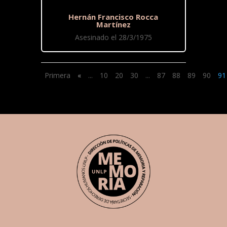
Hernán Francisco Rocca
Martínez
Asesinado el 28/3/1975
Primera
«
...
10
20
30
...
87
88
89
90
91