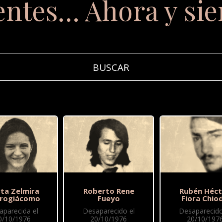
entes… Ahora y si
ta Zelmira
Roberto Rene
Rubén Héct
rogiácomo
Fueyo
Fiora Chio
aparecida el
Desaparecido el
Desaparecido
0/10/1976
20/10/1976
20/10/197