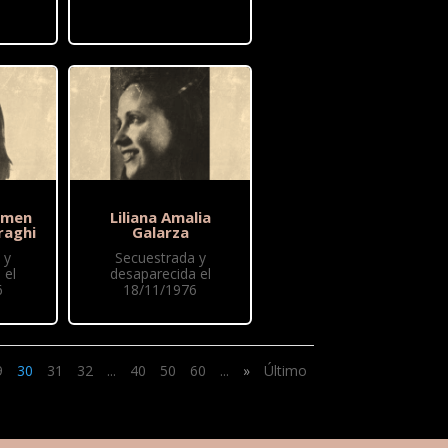
rmen
Liliana Amalia
raghi
Galarza
 y
Secuestrada y
 el
desaparecida el
6
18/11/1976
9
30
31
32
...
40
50
60
...
»
Último