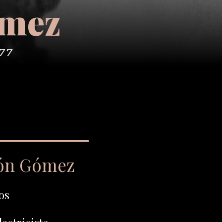
ómez
/77
ón Gómez
os