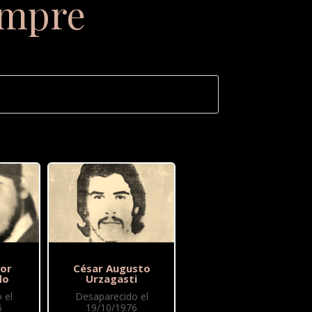
empre
or
César Augusto
do
Urzagasti
 el
Desaparecido el
6
19/10/1976