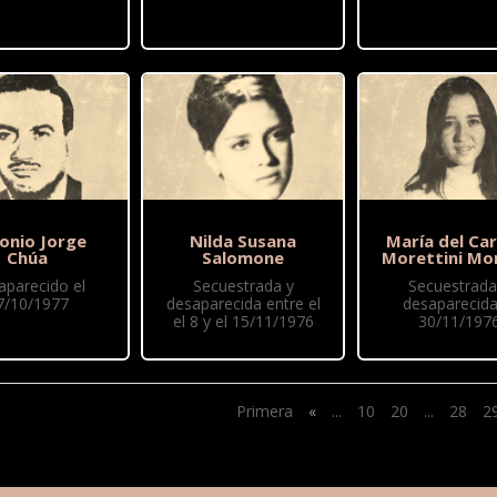
onio Jorge
Nilda Susana
María del Ca
Chúa
Salomone
Morettini Mo
aparecido el
Secuestrada y
Secuestrada
7/10/1977
desaparecida entre el
desaparecida
el 8 y el 15/11/1976
30/11/197
Primera
«
...
10
20
...
28
2