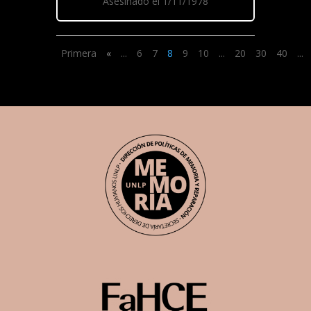
Asesinado el 1/11/1978
Primera
«
...
6
7
8
9
10
...
20
30
40
...