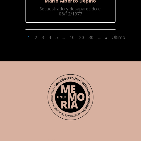
Mario Alberto Depino
Secuestrado y desaparecido el
06/12/1977
1
2
3
4
5
...
10
20
30
...
»
Último