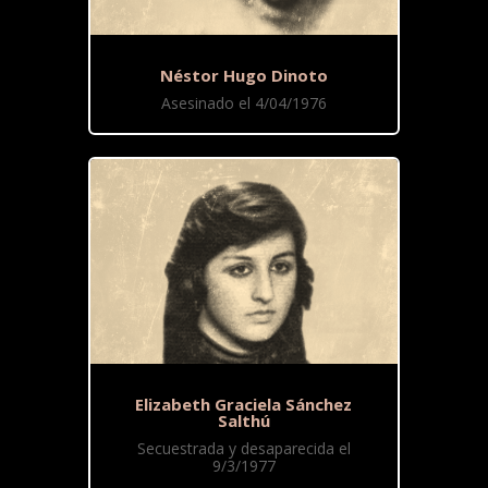
Néstor Hugo Dinoto
Asesinado el 4/04/1976
Elizabeth Graciela Sánchez
Salthú
Secuestrada y desaparecida el
9/3/1977