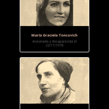
María Graciela Toncovich
Asesinada y desaparecida el
22/11/1976