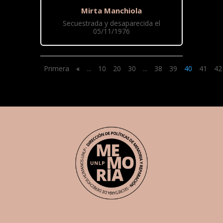
Mirta Manchiola
Secuestrada y desaparecida el
05/11/1976
Primera
«
...
10
20
30
...
38
39
40
41
42