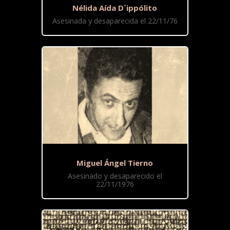
Nélida Aída D´ippólito
Asesinada y desaparecida el 22/11/76
Miguel Ángel Tierno
Asesinado y desaparecido el
22/11/1976