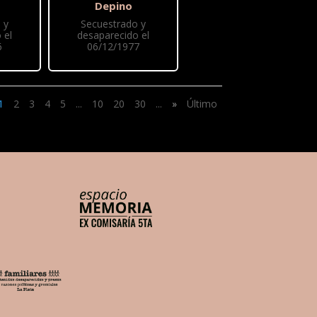
Depino
 y
Secuestrado y
 el
desaparecido el
6
06/12/1977
1
2
3
4
5
...
10
20
30
...
»
Último