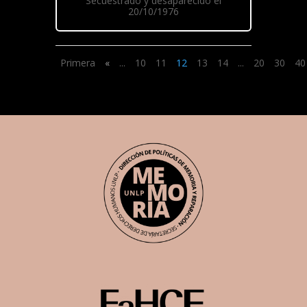
Secuestrado y desaparecido el
20/10/1976
Primera
«
...
10
11
12
13
14
...
20
30
40