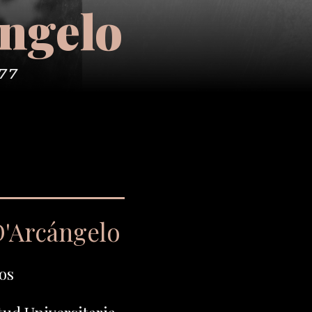
ngelo
977
D'Arcángelo
os