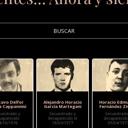
tavo Delfor
Alejandro Horacio
Horacio Edm
a Cappannini
García Martegani
Fernández Zi
cuestrado y
Secuestrado y
Secuestrado
saparecido
desaparecido el
desaparecido
4/10/1976
16/03/1977
05/04/197