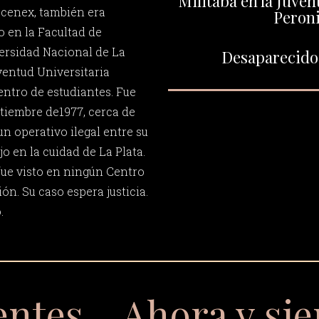
Militaba en la Juven
cenex, también era
Peroni
o en la Facultad de
ersidad Nacional de La
Desaparecido 
uventud Universitaria
entro de estudiantes. Fue
ptiembre de1977, cerca de
un operativo ilegal entre su
jo en la cuidad de La Plata.
ue visto en ningún Centro
n. Su caso espera justicia.
.
entes… Ahora y si