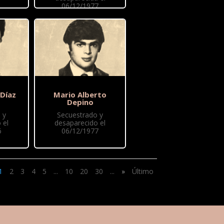
06/12/1977
 Díaz
Mario Alberto
Depino
 y
Secuestrado y
 el
desaparecido el
6
06/12/1977
1
2
3
4
5
...
10
20
30
...
»
Último