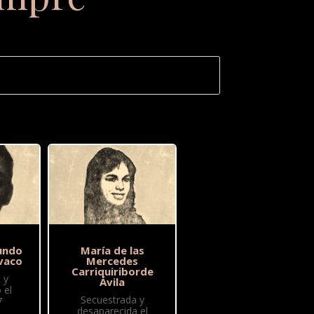
undo
María de las
vaco
Mercedes
Carriquiriborde
 y
Ávila
 el
Secuestrada y
7
desaparecida el