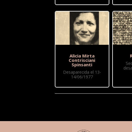
Alicia Mirta
R
Contrisciani
Se
Spinsanti
desa
Desaparecida el 13-
14/06/1977