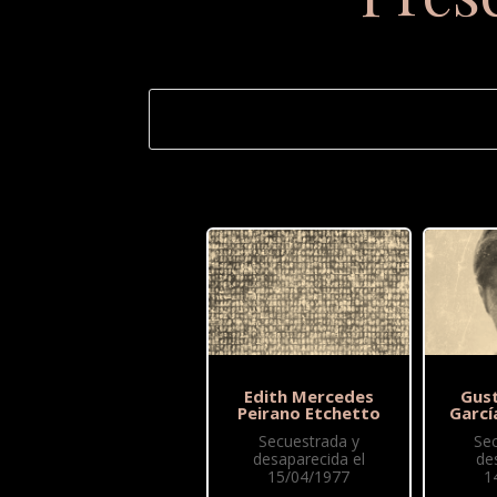
Edith Mercedes
Gus
Peirano Etchetto
Garcí
Secuestrada y
Se
desaparecida el
de
15/04/1977
1