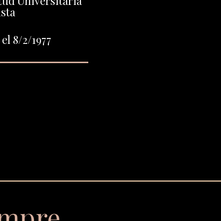
tud Universitaria
sta
el 8/2/1977
empre