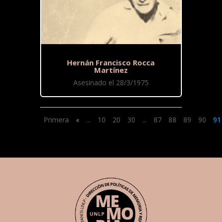
Hernán Francisco Rocca
Martínez
Asesinado el 28/3/1975
Primera
«
...
10
20
30
...
87
88
89
90
91