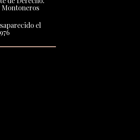
te de Derecho.
 y Montoneros
saparecido el
1976