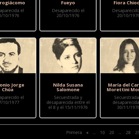
rogiácomo
Fueyo
Fiora Chio
aparecida el
Desaparecido el
Desaparecido
0/10/1976
20/10/1976
20/10/197
onio Jorge
Nilda Susana
María del Ca
Chúa
Salomone
Morettini Mo
aparecido el
Secuestrada y
Secuestrada
7/10/1977
desaparecida entre el
desaparecida
el 8 y el 15/11/1976
30/11/197
Primera
«
...
10
20
...
28
2