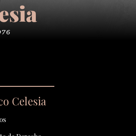
esia
976
co Celesia
os