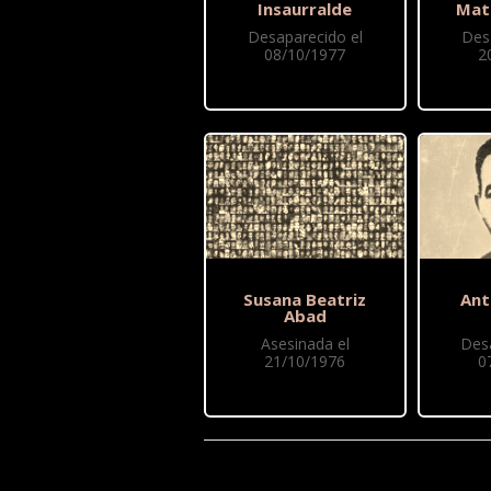
Insaurralde
Mat
Desaparecido el
Des
08/10/1977
2
Susana Beatriz
Ant
Abad
Asesinada el
Des
21/10/1976
0