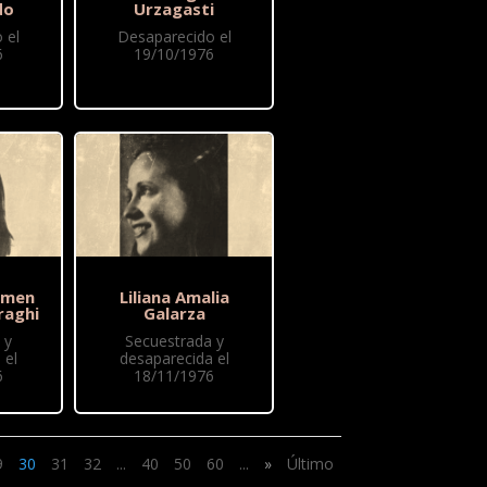
do
Urzagasti
 el
Desaparecido el
6
19/10/1976
rmen
Liliana Amalia
raghi
Galarza
 y
Secuestrada y
 el
desaparecida el
6
18/11/1976
9
30
31
32
...
40
50
60
...
»
Último