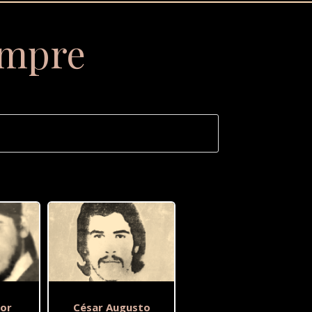
empre
or
César Augusto