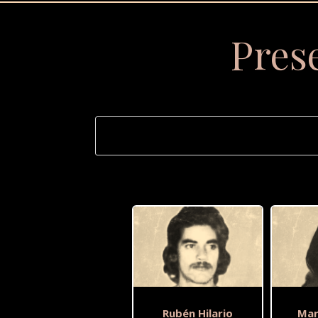
Pres
Rubén Hilario
Mar