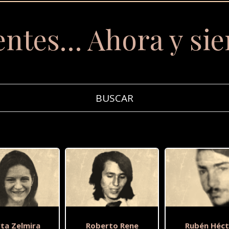
entes… Ahora y si
ta Zelmira
Roberto Rene
Rubén Héct