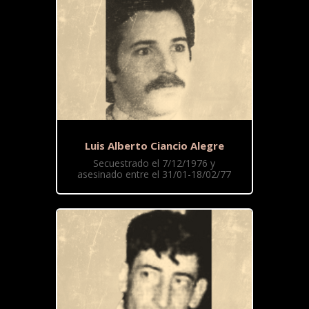
Luis Alberto Ciancio Alegre
Secuestrado el 7/12/1976 y
asesinado entre el 31/01-18/02/77