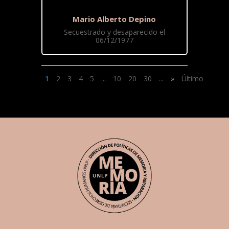
Mario Alberto Depino
Secuestrado y desaparecido el
06/12/1977
1
2
3
4
5
...
10
20
30
...
»
Último