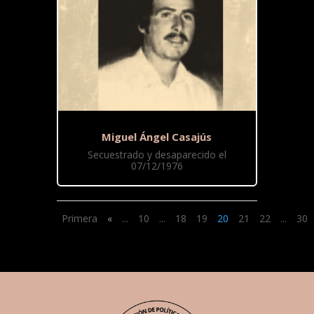
Miguel Ángel Casajús
Secuestrado y desaparecido el
07/12/1976
Primera
«
...
10
...
18
19
20
21
22
...
30