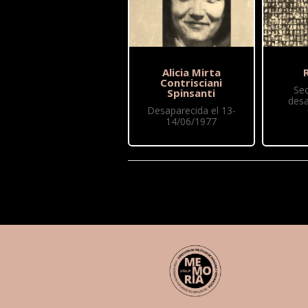
Alicia Mirta
R
Contrisciani
Se
Spinsanti
desa
Desaparecida el 13-
14/06/1977