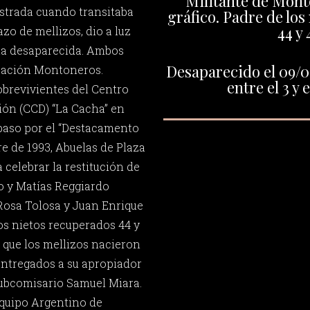
Militante de Mont
estrada cuando transitaba
gráfico. Padre de los
44 y 
zo de mellizos, dio a luz
úa desaparecida. Ambos
Desaparecido el 09/0
ización Montoneros.
entre el 3 y 
obrevivientes del Centro
ión (CCD) “La Cacha” en
paso por el “Destacamento
e de 1993, Abuelas de Plaza
celebrar la restitución de
o y Matías Reggiardo
 Rosa Tolosa y Juan Enrique
os nietos recuperados 44 y
r que los mellizos nacieron
 entregados a su apropiador
 subcomisario Samuel Miara.
Equipo Argentino de