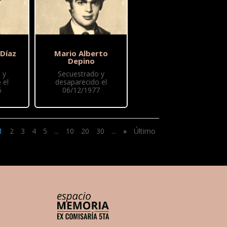
 Díaz
Mario Alberto
Depino
 y
Secuestrado y
 el
desaparecido el
6
06/12/1977
1
2
3
4
5
...
10
20
30
...
»
Último