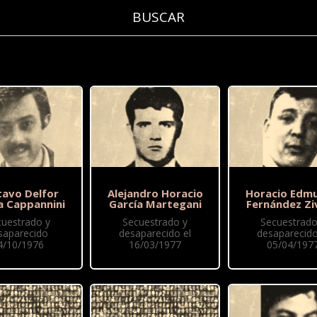
tavo Delfor
Alejandro Horacio
Horacio Edm
a Cappannini
García Martegani
Fernández Zi
cuestrado y
Secuestrado y
Secuestrado
saparecido
desaparecido el
desaparecido
4/10/1976
16/03/1977
05/04/197