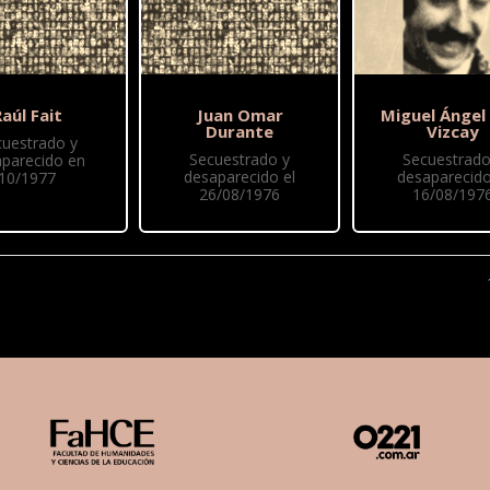
aúl Fait
Juan Omar
Miguel Ángel
Durante
Vizcay
cuestrado y
Secuestrado y
Secuestrado
parecido en
desaparecido el
desaparecido
10/1977
26/08/1976
16/08/197