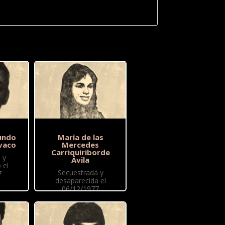
undo
María de las
vaco
Mercedes
Carriquiriborde
 y
Ávila
 el
Secuestrada y
7
desaparecida el
06/12/1977