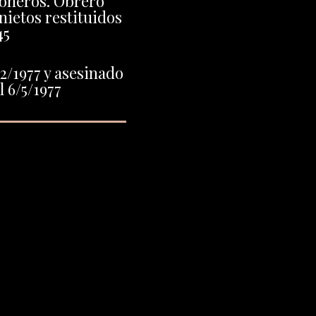
oneros. Obrero
 nietos restituidos
45
2/1977 y asesinado
el 6/5/1977