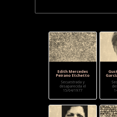
Edith Mercedes
Gus
Peirano Etchetto
Garcí
Secuestrada y
Se
desaparecida el
de
15/04/1977
1