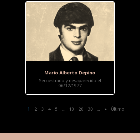
Mario Alberto Depino
Secuestrado y desaparecido el
06/12/1977
1
2
3
4
5
...
10
20
30
...
»
Último