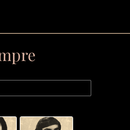
empre