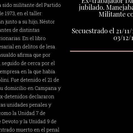
Ex-trabajador Dá
 sido militante del Partido
jubilado. Manejab
Militante c
 1973, en el taller
 junto a su hijo, Néstor
Secuestrado el 21/11/
antes de distintas
03/12/
onarias. En el libro
arial en delitos de lesa
sualdo afirma que por
 seguido de cerca por el
 empresa en la que había
lini. Fue detenido el 21 de
su domicilio en Campana y
ex-detenidos declararon
ntas unidades penales y
como la Unidad 7 de
e Devoto y la Unidad 9 de
ontrado muerto en el penal