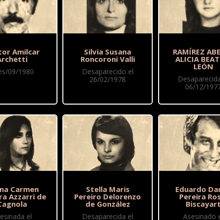
tor Amilcar
Silvia Susana
RAMÍREZ AB
Archetti
Roncoroni Valli
ALICIA BEAT
LEÓN
nes/09/1980
Desaparecido el
Desaparecida
26/02/1978
06/12/197
iana Carmen
Stella Maris
Eduardo Dan
ra Azzarri de
Pereiro Delorenzo
Pereira Ros
Cagnola
de González
Biscayar
esinada el
Desaparecida el
Asesinado e