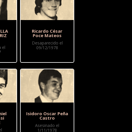
ELLA
Ricardo César
RIZ
Poce Mateos
Desaparecido el
 el
09/12/1978
7
iel
Isidoro Oscar Peña
si
Castro
t
Asesinado el
l
1/11/1978