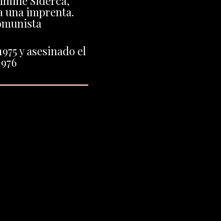
lmine Siderca,
a una imprenta.
omunista
1975 y asesinado el
1976