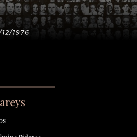
/12/1976
eareys
os