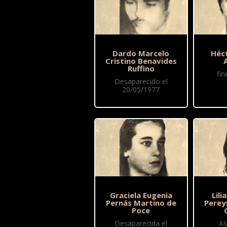
Dardo Marcelo
Héc
Cristino Benavides
Ruffino
fi
Desaparecido el
20/05/1977
Graciela Eugenia
Lil
Pernás Martino de
Perey
Poce
Desaparecida el
As