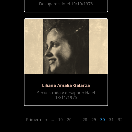
Desaparecido el 19/10/1976
Liliana Amalia Galarza
Secuestrada y desaparecida el
18/11/1976
Primera
«
...
10
20
...
28
29
30
31
32
...