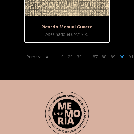
Ricardo Manuel Guerra
Asesinado el 6/4/1975
Primera
«
...
10
20
30
...
87
88
89
90
91