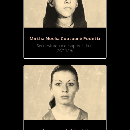
Mirtha Noelia Coutouné Podetti
Secuestrada y desaparecida el
24/11/76