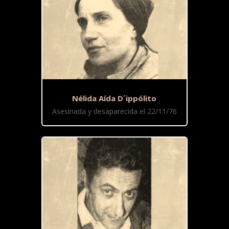
Nélida Aída D´ippólito
Asesinada y desaparecida el 22/11/76