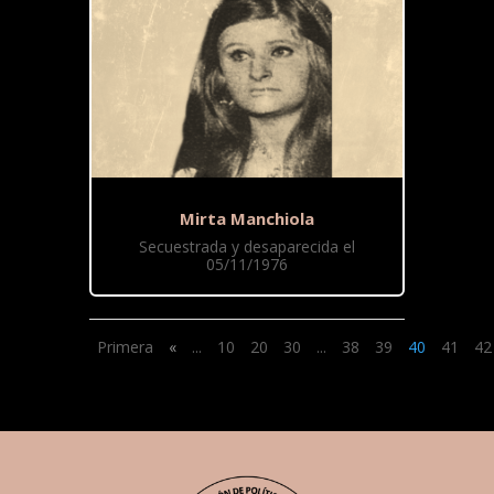
Mirta Manchiola
Secuestrada y desaparecida el
05/11/1976
Primera
«
...
10
20
30
...
38
39
40
41
42