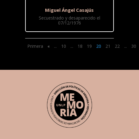
Miguel Ángel Casajús
Secuestrado y desaparecido el
07/12/1976
Primera
«
...
10
...
18
19
20
21
22
...
30