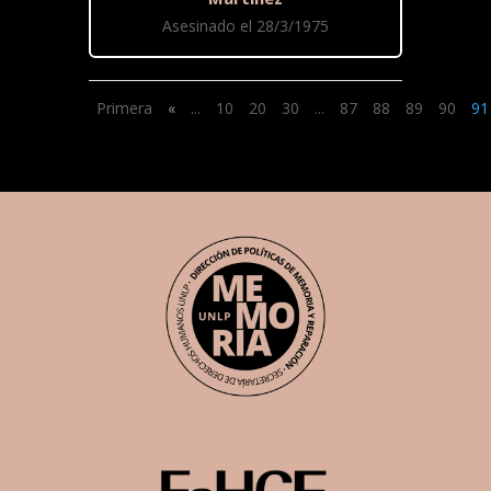
Asesinado el 28/3/1975
Primera
«
...
10
20
30
...
87
88
89
90
91