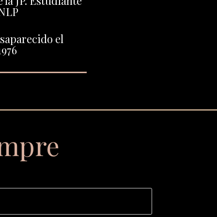
 la JP. Estudiante
UNLP
saparecido el
1976
empre