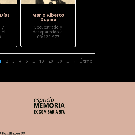
 Díaz
Mario Alberto
Depino
 y
Secuestrado y
 el
desaparecido el
6
06/12/1977
1
2
3
4
5
...
10
20
30
...
»
Último