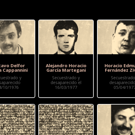
tavo Delfor
Alejandro Horacio
Horacio Edm
a Cappannini
García Martegani
Fernández Zi
cuestrado y
Secuestrado y
Secuestrado
saparecido
desaparecido el
desaparecido
4/10/1976
16/03/1977
05/04/197