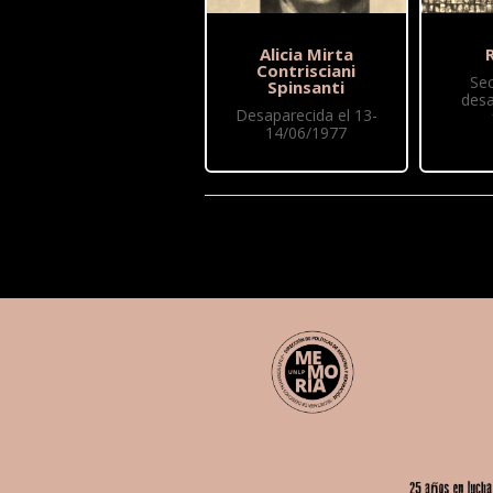
Alicia Mirta
R
Contrisciani
Se
Spinsanti
desa
Desaparecida el 13-
14/06/1977