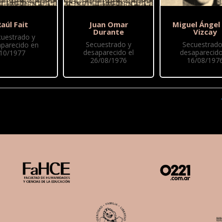
aúl Fait
Juan Omar
Miguel Ángel
Durante
Vizcay
cuestrado y
Secuestrado y
Secuestrado
parecido en
desaparecido el
desaparecido
10/1977
26/08/1976
16/08/197