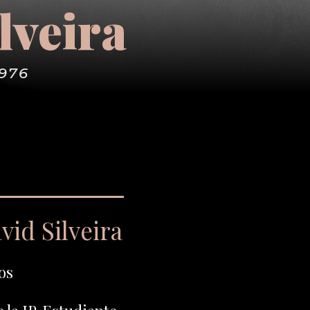
lveira
1976
id Silveira
os