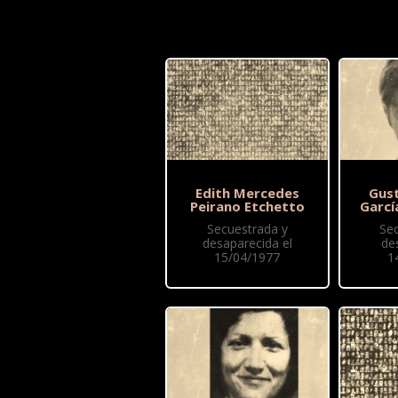
Edith Mercedes
Gus
Peirano Etchetto
Garcí
Secuestrada y
Se
desaparecida el
de
15/04/1977
1