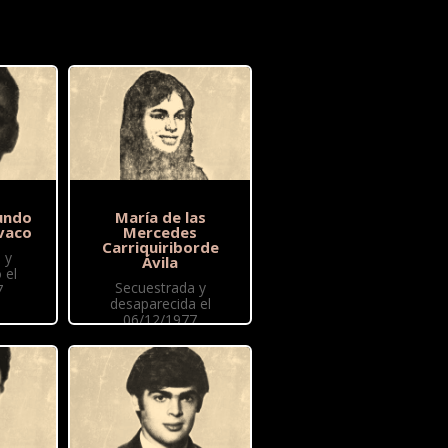
undo
María de las
vaco
Mercedes
Carriquiriborde
 y
Ávila
 el
Secuestrada y
7
desaparecida el
06/12/1977