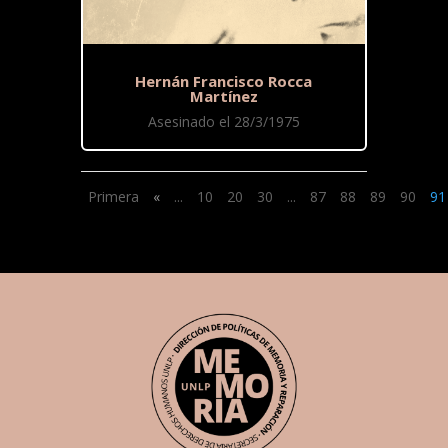
Hernán Francisco Rocca
Martínez
Asesinado el 28/3/1975
Primera
«
...
10
20
30
...
87
88
89
90
91