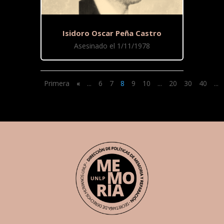
Isidoro Oscar Peña Castro
Asesinado el 1/11/1978
Primera
«
...
6
7
8
9
10
...
20
30
40
...