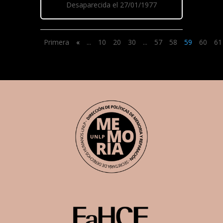
Desaparecida el 27/01/1977
Primera
«
...
10
20
30
...
57
58
59
60
61