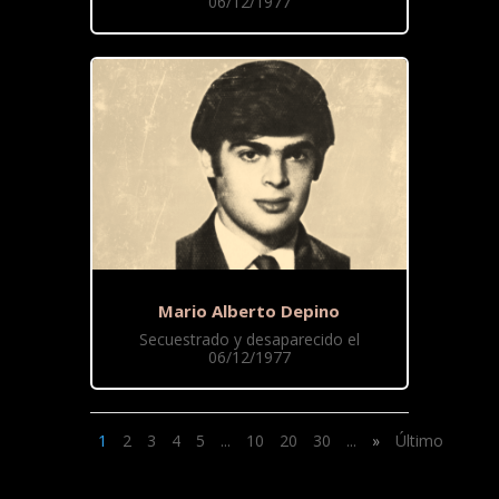
06/12/1977
Mario Alberto Depino
Secuestrado y desaparecido el
06/12/1977
1
2
3
4
5
...
10
20
30
...
»
Último