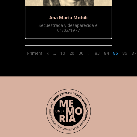
Ana María Mobili
Secuestrada y desaparecida el
01/02/1977
Primera
«
...
10
20
30
...
83
84
85
86
87