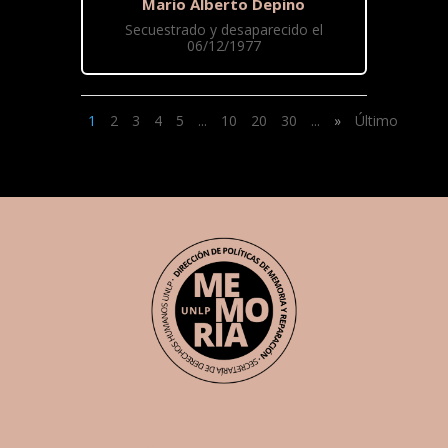
Mario Alberto Depino
Secuestrado y desaparecido el
06/12/1977
1
2
3
4
5
...
10
20
30
...
»
Último