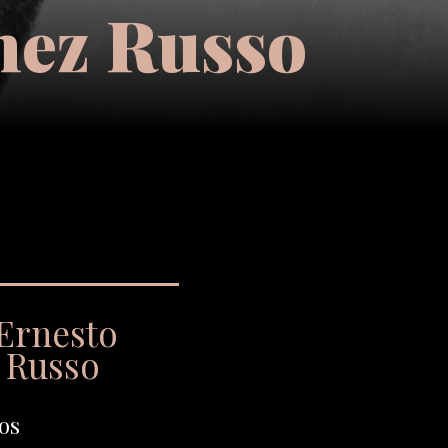
hez Russo
Ernesto
 Russo
os