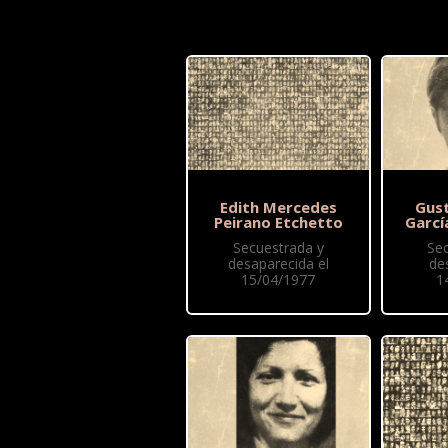
Edith Mercedes
Gus
Peirano Etchetto
Garcí
Secuestrada y
Se
desaparecida el
de
15/04/1977
1