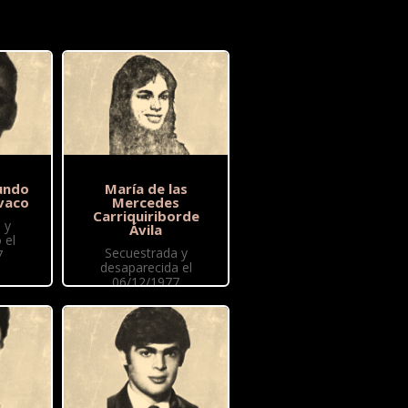
undo
María de las
vaco
Mercedes
Carriquiriborde
 y
Ávila
 el
Secuestrada y
7
desaparecida el
06/12/1977