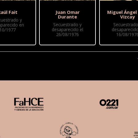
aúl Fait
Juan Omar
Miguel Ángel
Durante
Vizcay
cuestrado y
Secuestrado y
Secuestrado
parecido en
desaparecido el
desaparecido
10/1977
26/08/1976
16/08/197