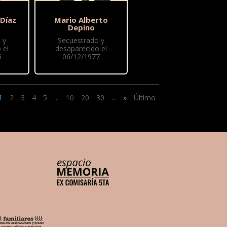
 Díaz
Mario Alberto
Depino
 y
Secuestrado y
 el
desaparecido el
6
06/12/1977
1
2
3
4
5
...
10
20
30
...
»
Último