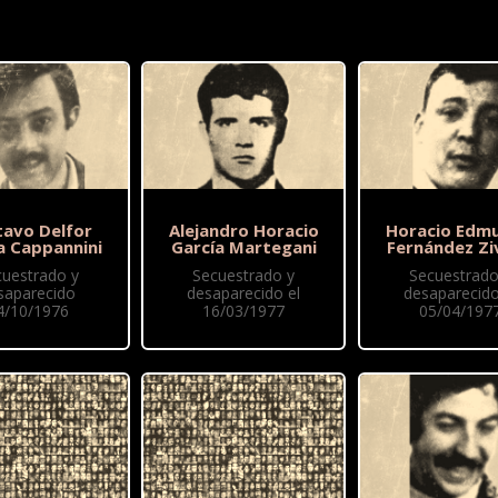
tavo Delfor
Alejandro Horacio
Horacio Edm
a Cappannini
García Martegani
Fernández Zi
cuestrado y
Secuestrado y
Secuestrado
saparecido
desaparecido el
desaparecido
4/10/1976
16/03/1977
05/04/197