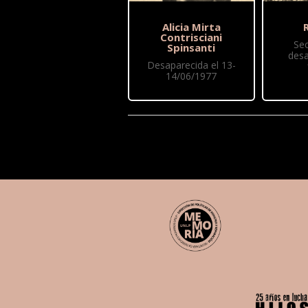
Alicia Mirta
R
Contrisciani
Se
Spinsanti
desa
Desaparecida el 13-
14/06/1977