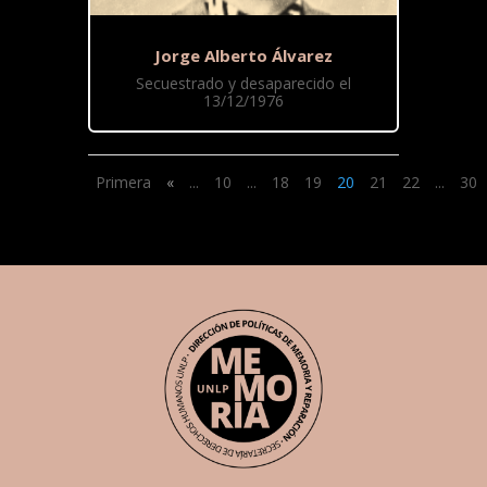
Jorge Alberto Álvarez
Secuestrado y desaparecido el
13/12/1976
Primera
«
...
10
...
18
19
20
21
22
...
30