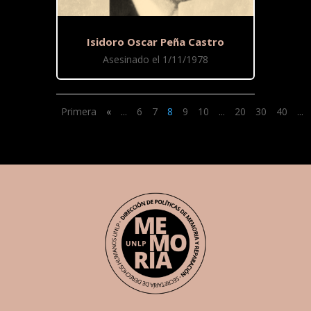
Isidoro Oscar Peña Castro
Asesinado el 1/11/1978
Primera
«
...
6
7
8
9
10
...
20
30
40
...